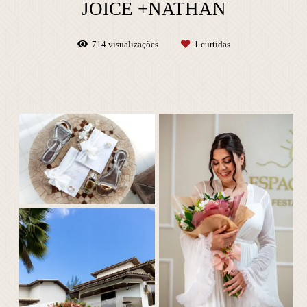
JOICE +NATHAN
714
visualizações
1
curtidas