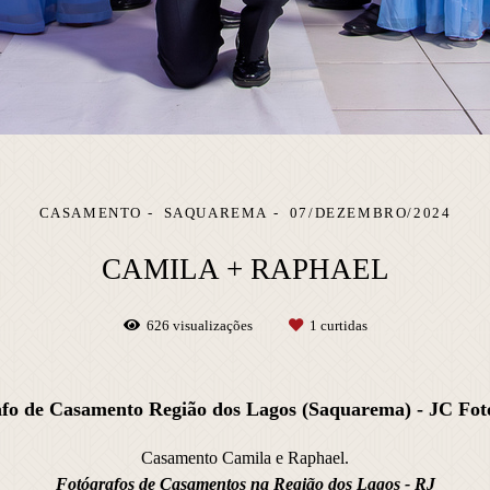
CASAMENTO
SAQUAREMA
07/DEZEMBRO/2024
CAMILA + RAPHAEL
626
visualizações
1
curtidas
fo de Casamento Região dos Lagos (Saquarema) - JC Fot
Casamento Camila e Raphael.
Fotógrafos de Casamentos na Região dos Lagos - RJ